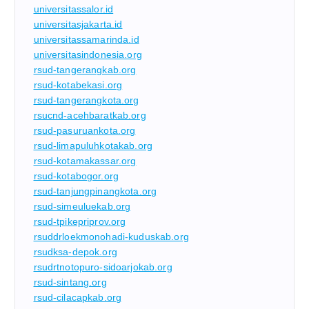
universitassalor.id
universitasjakarta.id
universitassamarinda.id
universitasindonesia.org
rsud-tangerangkab.org
rsud-kotabekasi.org
rsud-tangerangkota.org
rsucnd-acehbaratkab.org
rsud-pasuruankota.org
rsud-limapuluhkotakab.org
rsud-kotamakassar.org
rsud-kotabogor.org
rsud-tanjungpinangkota.org
rsud-simeuluekab.org
rsud-tpikepriprov.org
rsuddrloekmonohadi-kuduskab.org
rsudksa-depok.org
rsudrtnotopuro-sidoarjokab.org
rsud-sintang.org
rsud-cilacapkab.org