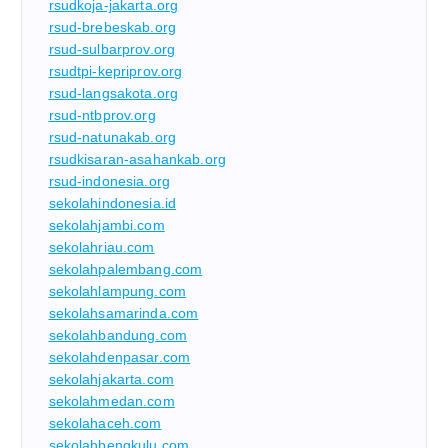
rsudkoja-jakarta.org
rsud-brebeskab.org
rsud-sulbarprov.org
rsudtpi-kepriprov.org
rsud-langsakota.org
rsud-ntbprov.org
rsud-natunakab.org
rsudkisaran-asahankab.org
rsud-indonesia.org
sekolahindonesia.id
sekolahjambi.com
sekolahriau.com
sekolahpalembang.com
sekolahlampung.com
sekolahsamarinda.com
sekolahbandung.com
sekolahdenpasar.com
sekolahjakarta.com
sekolahmedan.com
sekolahaceh.com
sekolahbengkulu.com