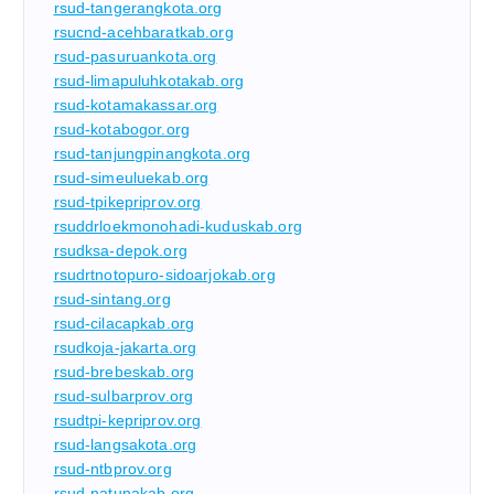
rsud-tangerangkota.org
rsucnd-acehbaratkab.org
rsud-pasuruankota.org
rsud-limapuluhkotakab.org
rsud-kotamakassar.org
rsud-kotabogor.org
rsud-tanjungpinangkota.org
rsud-simeuluekab.org
rsud-tpikepriprov.org
rsuddrloekmonohadi-kuduskab.org
rsudksa-depok.org
rsudrtnotopuro-sidoarjokab.org
rsud-sintang.org
rsud-cilacapkab.org
rsudkoja-jakarta.org
rsud-brebeskab.org
rsud-sulbarprov.org
rsudtpi-kepriprov.org
rsud-langsakota.org
rsud-ntbprov.org
rsud-natunakab.org