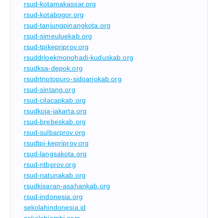
rsud-kotamakassar.org
rsud-kotabogor.org
rsud-tanjungpinangkota.org
rsud-simeuluekab.org
rsud-tpikepriprov.org
rsuddrloekmonohadi-kuduskab.org
rsudksa-depok.org
rsudrtnotopuro-sidoarjokab.org
rsud-sintang.org
rsud-cilacapkab.org
rsudkoja-jakarta.org
rsud-brebeskab.org
rsud-sulbarprov.org
rsudtpi-kepriprov.org
rsud-langsakota.org
rsud-ntbprov.org
rsud-natunakab.org
rsudkisaran-asahankab.org
rsud-indonesia.org
sekolahindonesia.id
sekolahjambi.com