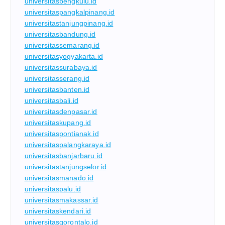
universitasbengkulu.id
universitaspangkalpinang.id
universitastanjungpinang.id
universitasbandung.id
universitassemarang.id
universitasyogyakarta.id
universitassurabaya.id
universitasserang.id
universitasbanten.id
universitasbali.id
universitasdenpasar.id
universitaskupang.id
universitaspontianak.id
universitaspalangkaraya.id
universitasbanjarbaru.id
universitastanjungselor.id
universitasmanado.id
universitaspalu.id
universitasmakassar.id
universitaskendari.id
universitasgorontalo.id