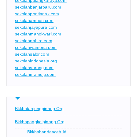
sekolahpalangkaraya.com
sekolahbanjarbaru.com
sekolahpontianak.com
sekolahambon.com
sekolahjayapura.com
sekolahmanokwari.com
sekolahnabire.com
sekolahwamena.com
sekolahsalor.com
sekolahindonesia.org
sekolahsorong.com
sekolahmamuju.com
Bkkbntanjungpinang.org
Bkkbnpangkalpinang.org
Bkkbnbandaaceh.id