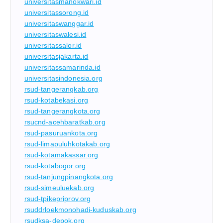
universitasmanokwari.id
universitassorong.id
universitaswanggar.id
universitaswalesi.id
universitassalor.id
universitasjakarta.id
universitassamarinda.id
universitasindonesia.org
rsud-tangerangkab.org
rsud-kotabekasi.org
rsud-tangerangkota.org
rsucnd-acehbaratkab.org
rsud-pasuruankota.org
rsud-limapuluhkotakab.org
rsud-kotamakassar.org
rsud-kotabogor.org
rsud-tanjungpinangkota.org
rsud-simeuluekab.org
rsud-tpikepriprov.org
rsuddrloekmonohadi-kuduskab.org
rsudksa-depok.org