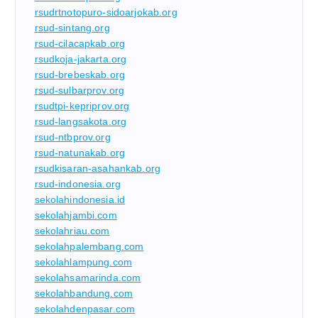
rsudrtnotopuro-sidoarjokab.org
rsud-sintang.org
rsud-cilacapkab.org
rsudkoja-jakarta.org
rsud-brebeskab.org
rsud-sulbarprov.org
rsudtpi-kepriprov.org
rsud-langsakota.org
rsud-ntbprov.org
rsud-natunakab.org
rsudkisaran-asahankab.org
rsud-indonesia.org
sekolahindonesia.id
sekolahjambi.com
sekolahriau.com
sekolahpalembang.com
sekolahlampung.com
sekolahsamarinda.com
sekolahbandung.com
sekolahdenpasar.com