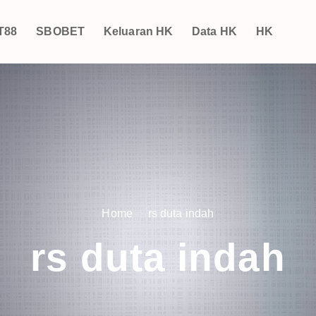
T88
SBOBET
Keluaran HK
Data HK
HK
Home
rs duta indah
rs duta indah