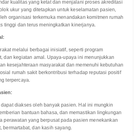
r kualitas yang ketat dan menjalani proses akreditasi
lok ukur yang ditetapkan untuk keselamatan pasien,
si oleh organisasi terkemuka menandakan komitmen rumah
 tinggi dan terus meningkatkan kinerjanya.
l:
kat melalui berbagai inisiatif, seperti program
, dan kegiatan amal. Upaya-upaya ini menunjukkan
dan kesejahteraan masyarakat dan memenuhi kebutuhan
sial rumah sakit berkontribusi terhadap reputasi positif
g terpercaya.
sien:
apat diakses oleh banyak pasien. Hal ini mungkin
pemberian bantuan bahasa, dan memastikan lingkungan
da perawatan yang berpusat pada pasien menekankan
 bermartabat, dan kasih sayang.