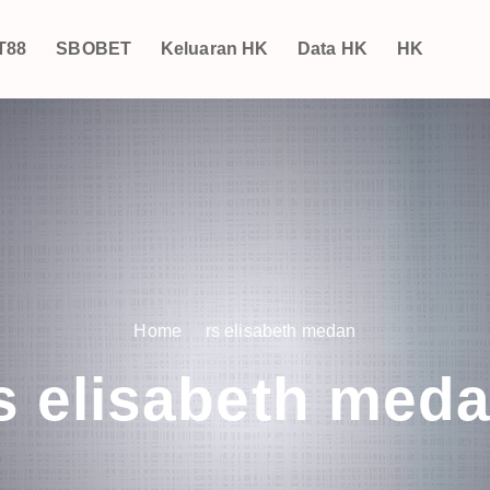
T88
SBOBET
Keluaran HK
Data HK
HK
Home
rs elisabeth medan
s elisabeth med