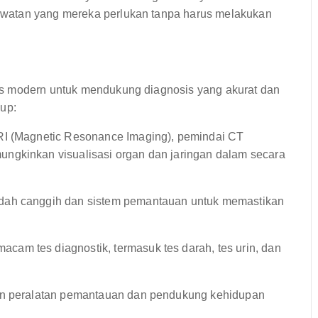
watan yang mereka perlukan tanpa harus melakukan
is modern untuk mendukung diagnosis yang akurat dan
kup:
RI (Magnetic Resonance Imaging), pemindai CT
ngkinkan visualisasi organ dan jaringan dalam secara
edah canggih dan sistem pemantauan untuk memastikan
cam tes diagnostik, termasuk tes darah, tes urin, dan
n peralatan pemantauan dan pendukung kehidupan