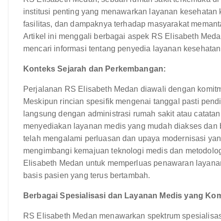
institusi penting yang menawarkan layanan kesehatan k
fasilitas, dan dampaknya terhadap masyarakat memant
Artikel ini menggali berbagai aspek RS Elisabeth Med
mencari informasi tentang penyedia layanan kesehatan 
Konteks Sejarah dan Perkembangan:
Perjalanan RS Elisabeth Medan diawali dengan komit
Meskipun rincian spesifik mengenai tanggal pasti pen
langsung dengan administrasi rumah sakit atau catatan
menyediakan layanan medis yang mudah diakses dan ber
telah mengalami perluasan dan upaya modernisasi yan
mengimbangi kemajuan teknologi medis dan metodolo
Elisabeth Medan untuk memperluas penawaran layana
basis pasien yang terus bertambah.
Berbagai Spesialisasi dan Layanan Medis yang Kom
RS Elisabeth Medan menawarkan spektrum spesialisas