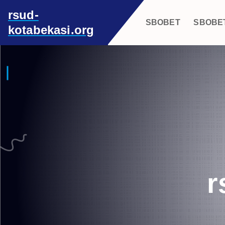
S
rsud-
k
SBOBET
SBOBE
kotabekasi.org
i
p
t
o
c
o
n
t
e
n
t
r