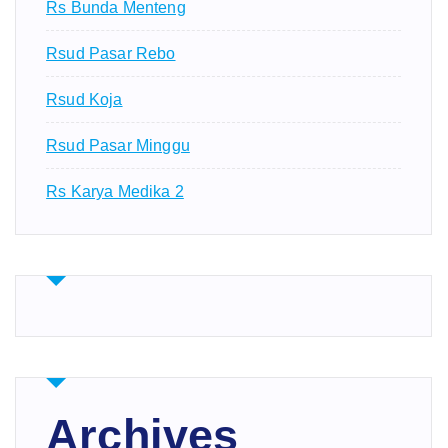
Rs Bunda Menteng
Rsud Pasar Rebo
Rsud Koja
Rsud Pasar Minggu
Rs Karya Medika 2
Archives