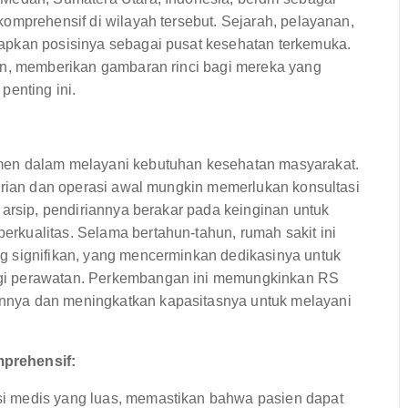
omprehensif di wilayah tersebut. Sejarah, pelayanan,
apkan posisinya sebagai pusat kesehatan terkemuka.
an, memberikan gambaran rinci bagi mereka yang
penting ini.
men dalam melayani kebutuhan kesehatan masyarakat.
dirian dan operasi awal mungkin memerlukan konsultasi
 arsip, pendiriannya berakar pada keinginan untuk
kualitas. Selama bertahun-tahun, rumah sakit ini
g signifikan, yang mencerminkan dedikasinya untuk
gi perawatan. Perkembangan ini memungkinkan RS
nnya dan meningkatkan kapasitasnya untuk melayani
prehensif:
i medis yang luas, memastikan bahwa pasien dapat