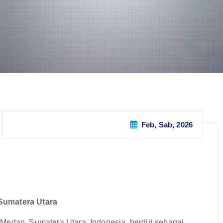
Feb, Sab, 2026
 Sumatera Utara
Medan, Sumatera Utara, Indonesia, berdiri sebagai