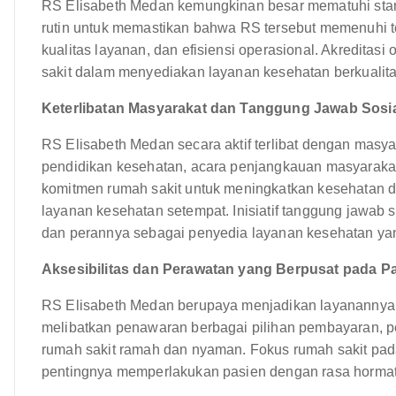
RS Elisabeth Medan kemungkinan besar mematuhi standa
rutin untuk memastikan bahwa RS tersebut memenuhi to
kualitas layanan, dan efisiensi operasional. Akredita
sakit dalam menyediakan layanan kesehatan berkualitas
Keterlibatan Masyarakat dan Tanggung Jawab Sosia
RS Elisabeth Medan secara aktif terlibat dengan masyara
pendidikan kesehatan, acara penjangkauan masyarakat
komitmen rumah sakit untuk meningkatkan kesehatan 
layanan kesehatan setempat. Inisiatif tanggung jawab so
dan perannya sebagai penyedia layanan kesehatan yan
Aksesibilitas dan Perawatan yang Berpusat pada Pa
RS Elisabeth Medan berupaya menjadikan layanannya d
melibatkan penawaran berbagai pilihan pembayaran, 
rumah sakit ramah dan nyaman. Fokus rumah sakit pa
pentingnya memperlakukan pasien dengan rasa hormat,