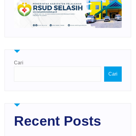
Cari
Cari
Recent Posts