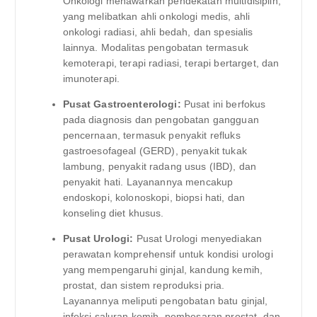
Onkologi menawarkan pendekatan multidisiplin,
yang melibatkan ahli onkologi medis, ahli
onkologi radiasi, ahli bedah, dan spesialis
lainnya. Modalitas pengobatan termasuk
kemoterapi, terapi radiasi, terapi bertarget, dan
imunoterapi.
Pusat Gastroenterologi:
Pusat ini berfokus
pada diagnosis dan pengobatan gangguan
pencernaan, termasuk penyakit refluks
gastroesofageal (GERD), penyakit tukak
lambung, penyakit radang usus (IBD), dan
penyakit hati. Layanannya mencakup
endoskopi, kolonoskopi, biopsi hati, dan
konseling diet khusus.
Pusat Urologi:
Pusat Urologi menyediakan
perawatan komprehensif untuk kondisi urologi
yang mempengaruhi ginjal, kandung kemih,
prostat, dan sistem reproduksi pria.
Layanannya meliputi pengobatan batu ginjal,
infeksi saluran kemih, pembesaran prostat, dan