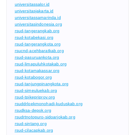
universitassalor.id
universitasjakarta.id
universitassamarinda.id
universitasindonesia.org
rsud-tangerangkab.org
rsud-kotabekasi.org
rsud-tangerangkota.org
rsucnd-acehbaratkab.org
rsud-pasuruankota.org
rsud-limapuluhkotakab.org
rsud-kotamakassar.org
rsud-kotabogor.org
rsud-tanjungpinangkota.org
rsud-simeuluekab.org
rsud-tpikepriprov.org
rsuddrloekmonohadi-kuduskab.org
rsudksa-depok.org
rsudrtnotopuro-sidoarjokab.org
rsud-sintang.org
rsud-cilacapkab.org