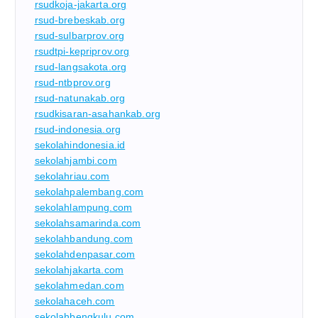
rsudkoja-jakarta.org
rsud-brebeskab.org
rsud-sulbarprov.org
rsudtpi-kepriprov.org
rsud-langsakota.org
rsud-ntbprov.org
rsud-natunakab.org
rsudkisaran-asahankab.org
rsud-indonesia.org
sekolahindonesia.id
sekolahjambi.com
sekolahriau.com
sekolahpalembang.com
sekolahlampung.com
sekolahsamarinda.com
sekolahbandung.com
sekolahdenpasar.com
sekolahjakarta.com
sekolahmedan.com
sekolahaceh.com
sekolahbengkulu.com