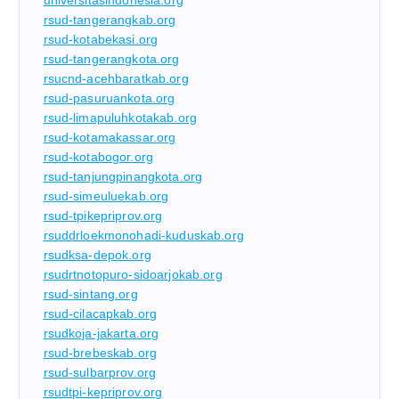
universitasindonesia.org
rsud-tangerangkab.org
rsud-kotabekasi.org
rsud-tangerangkota.org
rsucnd-acehbaratkab.org
rsud-pasuruankota.org
rsud-limapuluhkotakab.org
rsud-kotamakassar.org
rsud-kotabogor.org
rsud-tanjungpinangkota.org
rsud-simeuluekab.org
rsud-tpikepriprov.org
rsuddrloekmonohadi-kuduskab.org
rsudksa-depok.org
rsudrtnotopuro-sidoarjokab.org
rsud-sintang.org
rsud-cilacapkab.org
rsudkoja-jakarta.org
rsud-brebeskab.org
rsud-sulbarprov.org
rsudtpi-kepriprov.org