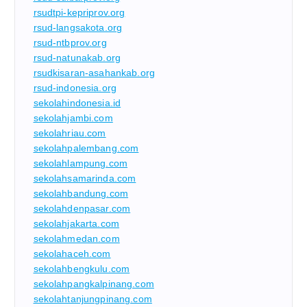
rsudtpi-kepriprov.org
rsud-langsakota.org
rsud-ntbprov.org
rsud-natunakab.org
rsudkisaran-asahankab.org
rsud-indonesia.org
sekolahindonesia.id
sekolahjambi.com
sekolahriau.com
sekolahpalembang.com
sekolahlampung.com
sekolahsamarinda.com
sekolahbandung.com
sekolahdenpasar.com
sekolahjakarta.com
sekolahmedan.com
sekolahaceh.com
sekolahbengkulu.com
sekolahpangkalpinang.com
sekolahtanjungpinang.com