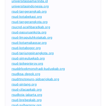
universitassamarinda.id
universitasindonesia.org
rsud-tangerangkab.org
rsud-kotabekasi.org
rsud-tangerangkota.org
rsucnd-acehbaratkab.org
rsud-pasuruankota.org
rsud-limapuluhkotakab.org
rsud-kotamakassar.org
rsud-kotabogor.org
rsud-tanjungpinangkota.org
rsud-simeuluekab.org
rsud-tpikepriprov.org
rsuddrloekmonohadi-kuduskab.org
rsudksa-depok.org
rsudrtnotopuro-sidoarjokab.org
rsud-sintang.org
rsud-cilacapkab.org
rsudkoja-jakarta.org
rsud-brebeskab.org
rsud-sulbarprov.org