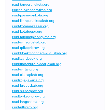
rsud-tangerangkota.org
rsucnd-acehbaratkab.org
rsud-pasuruankota.org
rsud-limapuluhkotakab.org
rsud-kotamakassar.org
rsud-kotabogor.org
rsud-tanjungpinangkota.org
rsud-simeuluekab.org
rsud-tpikepriprov.org
rsuddrloekmonohadi-kuduskab.org
rsudksa-depok.org
rsudrtnotopuro-sidoarjokab.org
rsud-sintang.org
rsud-cilacapkab.org
rsudkoja-jakarta.org
rsud-brebeskab.org
rsud-sulbarprov.org
rsudtpi-kepriprov.org
rsud-langsakota.org
rsud-ntbprov.org