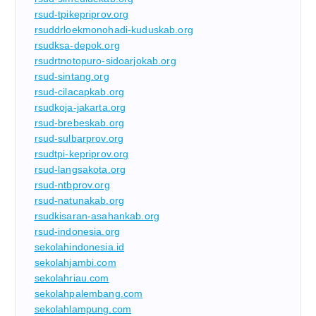
rsud-tpikepriprov.org
rsuddrloekmonohadi-kuduskab.org
rsudksa-depok.org
rsudrtnotopuro-sidoarjokab.org
rsud-sintang.org
rsud-cilacapkab.org
rsudkoja-jakarta.org
rsud-brebeskab.org
rsud-sulbarprov.org
rsudtpi-kepriprov.org
rsud-langsakota.org
rsud-ntbprov.org
rsud-natunakab.org
rsudkisaran-asahankab.org
rsud-indonesia.org
sekolahindonesia.id
sekolahjambi.com
sekolahriau.com
sekolahpalembang.com
sekolahlampung.com