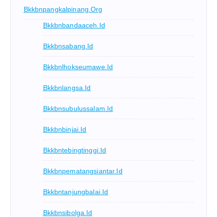
Bkkbnpangkalpinang.org
Bkkbnbandaaceh.id
Bkkbnsabang.id
Bkkbnlhokseumawe.id
Bkkbnlangsa.id
Bkkbnsubulussalam.id
Bkkbnbinjai.id
Bkkbntebingtinggi.id
Bkkbnpematangsiantar.id
Bkkbntanjungbalai.id
Bkkbnsibolga.id