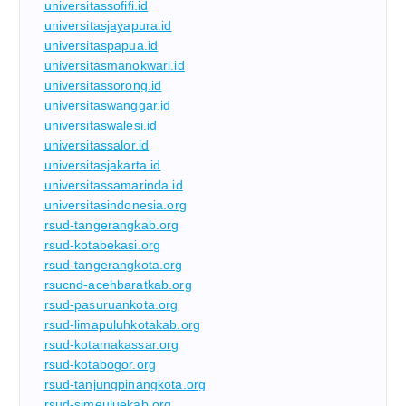
universitassofifi.id
universitasjayapura.id
universitaspapua.id
universitasmanokwari.id
universitassorong.id
universitaswanggar.id
universitaswalesi.id
universitassalor.id
universitasjakarta.id
universitassamarinda.id
universitasindonesia.org
rsud-tangerangkab.org
rsud-kotabekasi.org
rsud-tangerangkota.org
rsucnd-acehbaratkab.org
rsud-pasuruankota.org
rsud-limapuluhkotakab.org
rsud-kotamakassar.org
rsud-kotabogor.org
rsud-tanjungpinangkota.org
rsud-simeuluekab.org