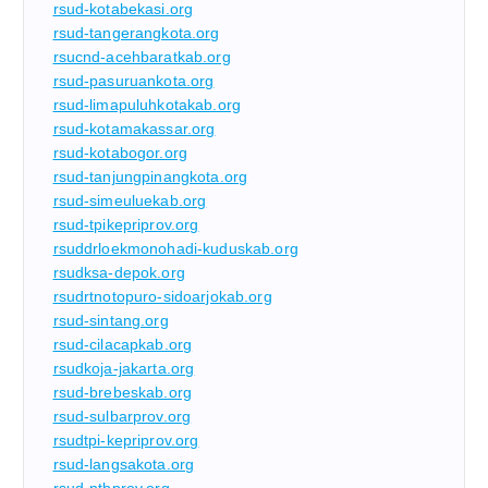
rsud-kotabekasi.org
rsud-tangerangkota.org
rsucnd-acehbaratkab.org
rsud-pasuruankota.org
rsud-limapuluhkotakab.org
rsud-kotamakassar.org
rsud-kotabogor.org
rsud-tanjungpinangkota.org
rsud-simeuluekab.org
rsud-tpikepriprov.org
rsuddrloekmonohadi-kuduskab.org
rsudksa-depok.org
rsudrtnotopuro-sidoarjokab.org
rsud-sintang.org
rsud-cilacapkab.org
rsudkoja-jakarta.org
rsud-brebeskab.org
rsud-sulbarprov.org
rsudtpi-kepriprov.org
rsud-langsakota.org
rsud-ntbprov.org