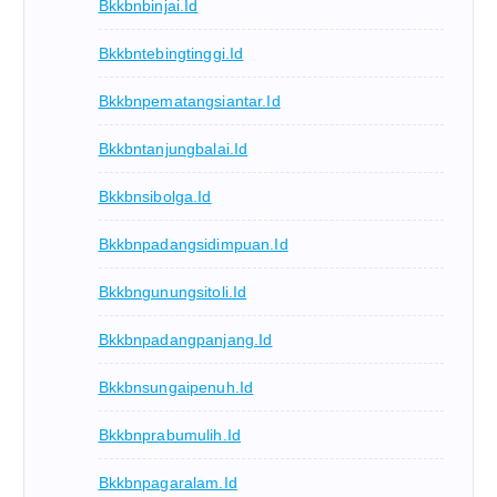
Bkkbnbinjai.id
Bkkbntebingtinggi.id
Bkkbnpematangsiantar.id
Bkkbntanjungbalai.id
Bkkbnsibolga.id
Bkkbnpadangsidimpuan.id
Bkkbngunungsitoli.id
Bkkbnpadangpanjang.id
Bkkbnsungaipenuh.id
Bkkbnprabumulih.id
Bkkbnpagaralam.id