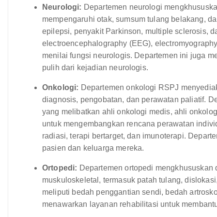
Neurologi:
Departemen neurologi mengkhususkan
mempengaruhi otak, sumsum tulang belakang, dan
epilepsi, penyakit Parkinson, multiple sclerosis, d
electroencephalography (EEG), electromyography
menilai fungsi neurologis. Departemen ini juga m
pulih dari kejadian neurologis.
Onkologi:
Departemen onkologi RSPJ menyediaka
diagnosis, pengobatan, dan perawatan paliatif. 
yang melibatkan ahli onkologi medis, ahli onkologi
untuk mengembangkan rencana perawatan individu
radiasi, terapi bertarget, dan imunoterapi. Depa
pasien dan keluarga mereka.
Ortopedi:
Departemen ortopedi mengkhususkan d
muskuloskeletal, termasuk patah tulang, dislokas
meliputi bedah penggantian sendi, bedah artroskop
menawarkan layanan rehabilitasi untuk membantu