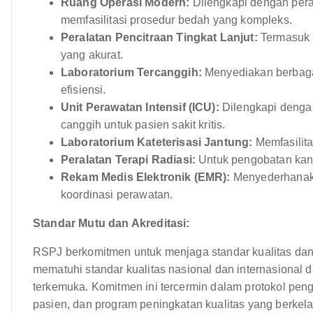
Ruang Operasi Modern:
Dilengkapi dengan pera
memfasilitasi prosedur bedah yang kompleks.
Peralatan Pencitraan Tingkat Lanjut:
Termasuk m
yang akurat.
Laboratorium Tercanggih:
Menyediakan berbagai
efisiensi.
Unit Perawatan Intensif (ICU):
Dilengkapi denga
canggih untuk pasien sakit kritis.
Laboratorium Kateterisasi Jantung:
Memfasilitas
Peralatan Terapi Radiasi:
Untuk pengobatan kan
Rekam Medis Elektronik (EMR):
Menyederhanaka
koordinasi perawatan.
Standar Mutu dan Akreditasi:
RSPJ berkomitmen untuk menjaga standar kualitas dan
mematuhi standar kualitas nasional dan internasional da
terkemuka. Komitmen ini tercermin dalam protokol penge
pasien, dan program peningkatan kualitas yang berkela