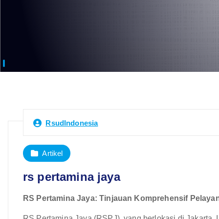
RsudIndonesia
Artikel
rs pertamina jaya
RS Pertamina Jaya: Tinjauan Komprehensif Pelayana
RS Pertamina Jaya (RSPJ), yang berlokasi di Jakarta, I