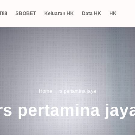
T88
SBOBET
Keluaran HK
Data HK
HK
Home
rs pertamina jaya
rs pertamina jay