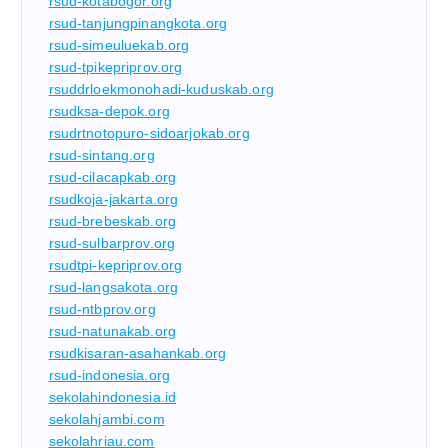
rsud-kotabogor.org
rsud-tanjungpinangkota.org
rsud-simeuluekab.org
rsud-tpikepriprov.org
rsuddrloekmonohadi-kuduskab.org
rsudksa-depok.org
rsudrtnotopuro-sidoarjokab.org
rsud-sintang.org
rsud-cilacapkab.org
rsudkoja-jakarta.org
rsud-brebeskab.org
rsud-sulbarprov.org
rsudtpi-kepriprov.org
rsud-langsakota.org
rsud-ntbprov.org
rsud-natunakab.org
rsudkisaran-asahankab.org
rsud-indonesia.org
sekolahindonesia.id
sekolahjambi.com
sekolahriau.com