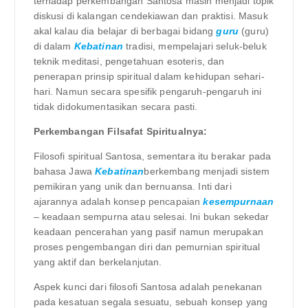
terhadap perkembangan Santosa masih menjadi topik
diskusi di kalangan cendekiawan dan praktisi. Masuk
akal kalau dia belajar di berbagai bidang
guru
(guru)
di dalam
Kebatinan
tradisi, mempelajari seluk-beluk
teknik meditasi, pengetahuan esoteris, dan
penerapan prinsip spiritual dalam kehidupan sehari-
hari. Namun secara spesifik pengaruh-pengaruh ini
tidak didokumentasikan secara pasti.
Perkembangan Filsafat Spiritualnya:
Filosofi spiritual Santosa, sementara itu berakar pada
bahasa Jawa
Kebatinan
berkembang menjadi sistem
pemikiran yang unik dan bernuansa. Inti dari
ajarannya adalah konsep pencapaian
kesempurnaan
– keadaan sempurna atau selesai. Ini bukan sekedar
keadaan pencerahan yang pasif namun merupakan
proses pengembangan diri dan pemurnian spiritual
yang aktif dan berkelanjutan.
Aspek kunci dari filosofi Santosa adalah penekanan
pada kesatuan segala sesuatu, sebuah konsep yang