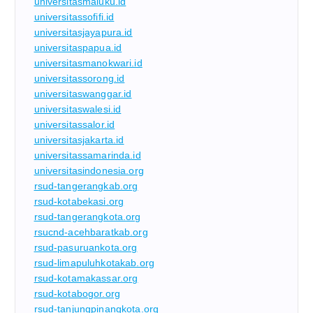
universitasmaluku.id
universitassofifi.id
universitasjayapura.id
universitaspapua.id
universitasmanokwari.id
universitassorong.id
universitaswanggar.id
universitaswalesi.id
universitassalor.id
universitasjakarta.id
universitassamarinda.id
universitasindonesia.org
rsud-tangerangkab.org
rsud-kotabekasi.org
rsud-tangerangkota.org
rsucnd-acehbaratkab.org
rsud-pasuruankota.org
rsud-limapuluhkotakab.org
rsud-kotamakassar.org
rsud-kotabogor.org
rsud-tanjungpinangkota.org