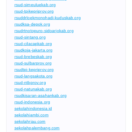
rsud-simeuluekab.org
rsud-tpikepriprov.org
rsuddrloekmonohadi-kuduskab.org
rsudksa-depok.org
rsudrtnotopuro-sidoarjokab.org
rsud-sintang.org
rsud-cilacapkab.org
rsudkoja-jakarta.org
rsud-brebeskab.org
rsud-sulbarprov.org
rsudtpi-kepriprov.org
rsud-langsakota.org
rsud-ntbprov.org
rsud-natunakab.org
rsudkisaran-asahankab.org
rsud-indonesia.org
sekolahindonesia.id
sekolahjambi.com
sekolahriau.com
sekolahpalembang.com