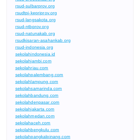
rsud-sulbarprov.org
rsudtpi-kepriprov.org
rsud-langsakota.org
rsud-ntbprov.org
rsud-natunakab.org
rsudkisaran-asahankab.org
rsud-indonesia.org
sekolahindonesia.id
sekolahjambi.com
sekolahriau.com
sekolahpalembang.com
sekolahlampung.com
sekolahsamarinda.com
sekolahbandung.com
sekolahdenpasar.com
sekolahjakarta.com
sekolahmedan.com
sekolahaceh.com
sekolahbengkulu.com
sekolahpangkalpinang.com