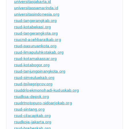
universitasjakarta.id
universitassamarinda.id
universitasindonesia.org
rsud-tangerangkab.org
rsud-kotabekasi.org
rsud-tangerangkota.org
rsucnd-acehbaratkab.org
rsud-pasuruankota.org
rsud-limapuluhkotakab.org
rsud-kotamakassar.org
rsud-kotabogor.org
rsud-tanjungpinangkota.org
rsud-simeuluekab.org
rsud-tpikepriprov.org
rsuddrloekmonohadi-kuduskab.org
rsudksa-depok.org
rsudrtnotopuro-sidoarjokab.org
rsud-sintang.org
rsud-cilacapkab.org
rsudkoja-jakarta.org
rsud-brebeskab.org