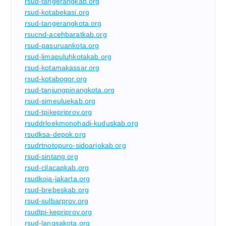
rsud-tangerangkab.org
rsud-kotabekasi.org
rsud-tangerangkota.org
rsucnd-acehbaratkab.org
rsud-pasuruankota.org
rsud-limapuluhkotakab.org
rsud-kotamakassar.org
rsud-kotabogor.org
rsud-tanjungpinangkota.org
rsud-simeuluekab.org
rsud-tpikepriprov.org
rsuddrloekmonohadi-kuduskab.org
rsudksa-depok.org
rsudrtnotopuro-sidoarjokab.org
rsud-sintang.org
rsud-cilacapkab.org
rsudkoja-jakarta.org
rsud-brebeskab.org
rsud-sulbarprov.org
rsudtpi-kepriprov.org
rsud-langsakota.org