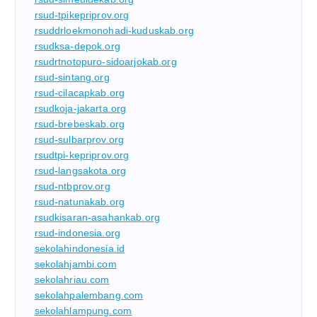
rsud-tpikepriprov.org
rsuddrloekmonohadi-kuduskab.org
rsudksa-depok.org
rsudrtnotopuro-sidoarjokab.org
rsud-sintang.org
rsud-cilacapkab.org
rsudkoja-jakarta.org
rsud-brebeskab.org
rsud-sulbarprov.org
rsudtpi-kepriprov.org
rsud-langsakota.org
rsud-ntbprov.org
rsud-natunakab.org
rsudkisaran-asahankab.org
rsud-indonesia.org
sekolahindonesia.id
sekolahjambi.com
sekolahriau.com
sekolahpalembang.com
sekolahlampung.com