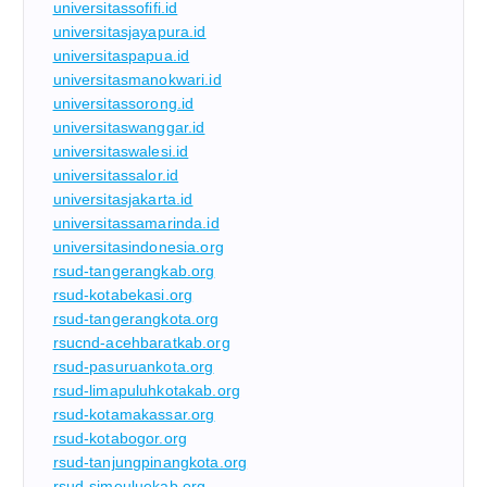
universitassofifi.id
universitasjayapura.id
universitaspapua.id
universitasmanokwari.id
universitassorong.id
universitaswanggar.id
universitaswalesi.id
universitassalor.id
universitasjakarta.id
universitassamarinda.id
universitasindonesia.org
rsud-tangerangkab.org
rsud-kotabekasi.org
rsud-tangerangkota.org
rsucnd-acehbaratkab.org
rsud-pasuruankota.org
rsud-limapuluhkotakab.org
rsud-kotamakassar.org
rsud-kotabogor.org
rsud-tanjungpinangkota.org
rsud-simeuluekab.org