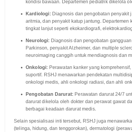
kondisi bawaan. Departemen pediatrik dikelola o
Kardiologi:
Diagnosis dan pengobatan penyakit jan
aritmia, dan penyakit katup jantung. Departemen
tingkat lanjut seperti ekokardiografi, elektrokardio
Neurologi:
Diagnosis dan pengobatan gangguan ne
Parkinson, penyakit Alzheimer, dan multiple scl
neuroimaging canggih untuk mendiagnosis dan me
Onkologi:
Perawatan kanker yang komprehensif, 
suportif. RSHJ menawarkan pendekatan multidisip
onkologi medis, ahli onkologi radiasi, dan ahli on
Pengobatan Darurat:
Perawatan darurat 24/7 unt
darurat dikelola oleh dokter dan perawat gawat da
berbagai keadaan darurat medis.
Selain spesialisasi inti tersebut, RSHJ juga menawark
(telinga, hidung, dan tenggorokan), dermatologi (perawa