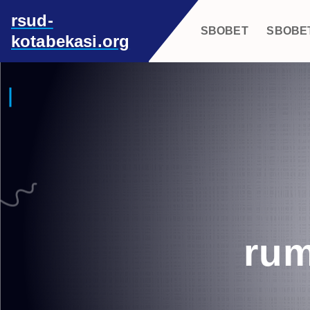
S
rsud-
k
SBOBET
SBOBE
kotabekasi.org
i
p
t
o
c
o
n
t
e
n
t
rum