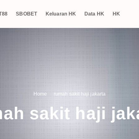
T88
SBOBET
Keluaran HK
Data HK
HK
Home
rumah sakit haji jakarta
ah sakit haji jak