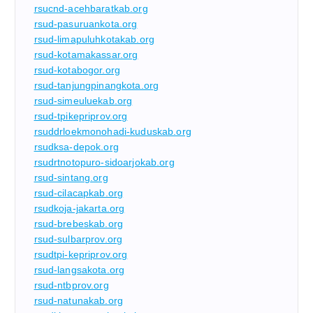
rsucnd-acehbaratkab.org
rsud-pasuruankota.org
rsud-limapuluhkotakab.org
rsud-kotamakassar.org
rsud-kotabogor.org
rsud-tanjungpinangkota.org
rsud-simeuluekab.org
rsud-tpikepriprov.org
rsuddrloekmonohadi-kuduskab.org
rsudksa-depok.org
rsudrtnotopuro-sidoarjokab.org
rsud-sintang.org
rsud-cilacapkab.org
rsudkoja-jakarta.org
rsud-brebeskab.org
rsud-sulbarprov.org
rsudtpi-kepriprov.org
rsud-langsakota.org
rsud-ntbprov.org
rsud-natunakab.org