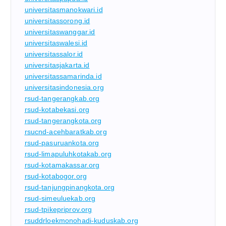
universitasmanokwari.id
universitassorong.id
universitaswanggar.id
universitaswalesi.id
universitassalor.id
universitasjakarta.id
universitassamarinda.id
universitasindonesia.org
rsud-tangerangkab.org
rsud-kotabekasi.org
rsud-tangerangkota.org
rsucnd-acehbaratkab.org
rsud-pasuruankota.org
rsud-limapuluhkotakab.org
rsud-kotamakassar.org
rsud-kotabogor.org
rsud-tanjungpinangkota.org
rsud-simeuluekab.org
rsud-tpikepriprov.org
rsuddrloekmonohadi-kuduskab.org