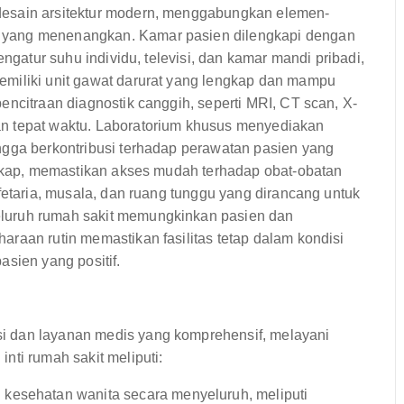
desain arsitektur modern, menggabungkan elemen-
 yang menenangkan. Kamar pasien dilengkapi dengan
engatur suhu individu, televisi, dan kamar mandi pribadi,
emiliki unit gawat darurat yang lengkap dan mampu
encitraan diagnostik canggih, seperti MRI, CT scan, X-
n tepat waktu. Laboratorium khusus menyediakan
ngga berkontribusi terhadap perawatan pasien yang
engkap, memastikan akses mudah terhadap obat-obatan
fetaria, musala, dan ruang tunggu yang dirancang untuk
luruh rumah sakit memungkinkan pasien dan
raan rutin memastikan fasilitas tetap dalam kondisi
sien yang positif.
i dan layanan medis yang komprehensif, melayani
nti rumah sakit meliputi:
kesehatan wanita secara menyeluruh, meliputi