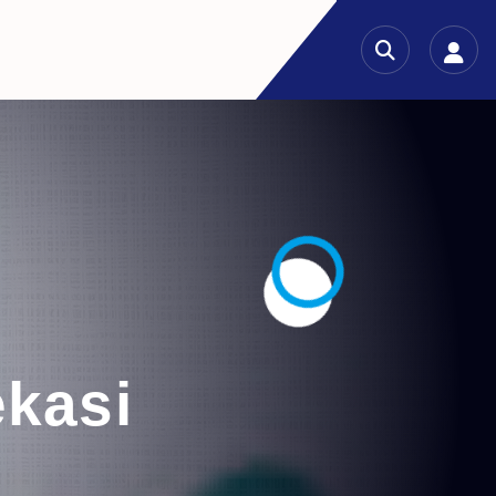
ekasi