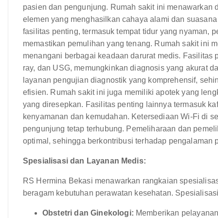
pasien dan pengunjung. Rumah sakit ini menawarkan 
elemen yang menghasilkan cahaya alami dan suasana
fasilitas penting, termasuk tempat tidur yang nyaman, p
memastikan pemulihan yang tenang. Rumah sakit ini m
menangani berbagai keadaan darurat medis. Fasilitas p
ray, dan USG, memungkinkan diagnosis yang akurat da
layanan pengujian diagnostik yang komprehensif, sehi
efisien. Rumah sakit ini juga memiliki apotek yang l
yang diresepkan. Fasilitas penting lainnya termasuk ka
kenyamanan dan kemudahan. Ketersediaan Wi-Fi di se
pengunjung tetap terhubung. Pemeliharaan dan pemeliha
optimal, sehingga berkontribusi terhadap pengalaman pa
Spesialisasi dan Layanan Medis:
RS Hermina Bekasi menawarkan rangkaian spesialisas
beragam kebutuhan perawatan kesehatan. Spesialisasi i
Obstetri dan Ginekologi:
Memberikan pelayanan 