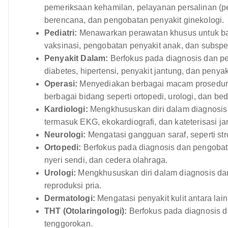
pemeriksaan kehamilan, pelayanan persalinan (pe
berencana, dan pengobatan penyakit ginekologi.
Pediatri:
Menawarkan perawatan khusus untuk bayi
vaksinasi, pengobatan penyakit anak, dan subspes
Penyakit Dalam:
Berfokus pada diagnosis dan p
diabetes, hipertensi, penyakit jantung, dan penya
Operasi:
Menyediakan berbagai macam prosedur 
berbagai bidang seperti ortopedi, urologi, dan bed
Kardiologi:
Mengkhususkan diri dalam diagnosis
termasuk EKG, ekokardiografi, dan kateterisasi ja
Neurologi:
Mengatasi gangguan saraf, seperti stro
Ortopedi:
Berfokus pada diagnosis dan pengobata
nyeri sendi, dan cedera olahraga.
Urologi:
Mengkhususkan diri dalam diagnosis da
reproduksi pria.
Dermatologi:
Mengatasi penyakit kulit antara lain
THT (Otolaringologi):
Berfokus pada diagnosis d
tenggorokan.